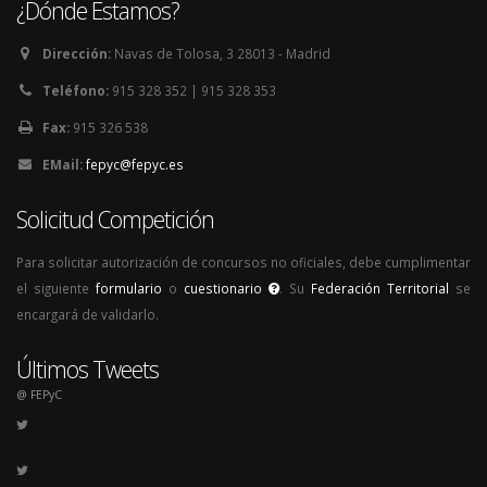
¿Dónde Estamos?
Dirección:
Navas de Tolosa, 3 28013 - Madrid
Teléfono:
915 328 352 | 915 328 353
Fax:
915 326 538
EMail:
fepyc@fepyc.es
Solicitud Competición
Para solicitar autorización de concursos no oficiales, debe cumplimentar
el siguiente
formulario
o
cuestionario
. Su
Federación Territorial
se
encargará de validarlo.
Últimos Tweets
@ FEPyC