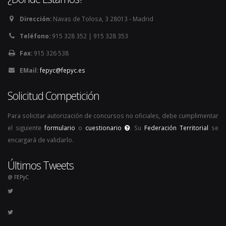
Dirección:
Navas de Tolosa, 3 28013 - Madrid
Teléfono:
915 328 352 | 915 328 353
Fax:
915 326 538
EMail:
fepyc@fepyc.es
Solicitud Competición
Para solicitar autorización de concursos no oficiales, debe cumplimentar
el siguiente
formulario
o
cuestionario
. Su
Federación Territorial
se
encargará de validarlo.
Últimos Tweets
@ FEPyC