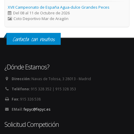
XVII Campeonato de España Agua-dulce Grandes Peces
Del 08 al 11 de Octubre de 2026
Coto Deportivo Mar de Aragón
Contacta con nosotros
¿Dónde Estamos?
Dirección:
Navas de Tolosa, 3 28013 - Madrid
Teléfono:
915 328 352 | 915 328 353
Fax:
915 326 538
EMail:
fepyc@fepyc.es
Solicitud Competición