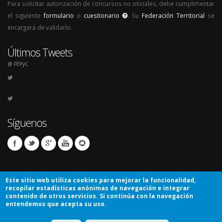
Para solicitar autorización de concursos no oficiales, debe cumplimentar
el siguiente
formulario
o
cuestionario
. Su
Federación Territorial
se
encargará de validarlo.
Últimos Tweets
@ FEPyC
Síguenos
Este sitio web utiliza cookies para mejorar la funcionalidad,
recopilar estadísticas anónimas de navegación e integrar
contenido de otros servicios. Si continúa con la navegación
entendemos que acepta su uso.
© Copyright 2026. Todos los derechos reservados.