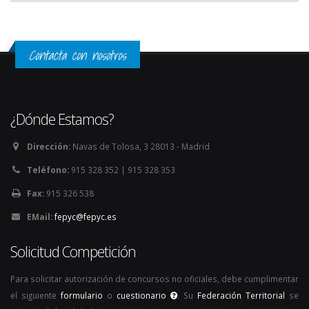
Contacta con nosotros
¿Dónde Estamos?
Dirección:
Navas de Tolosa, 3 28013 - Madrid
Teléfono:
915 328 352 | 915 328 353
Fax:
915 326 538
EMail:
fepyc@fepyc.es
Solicitud Competición
Para solicitar autorización de concursos no oficiales, debe cumplimentar
el siguiente
formulario
o
cuestionario
. Su
Federación Territorial
se