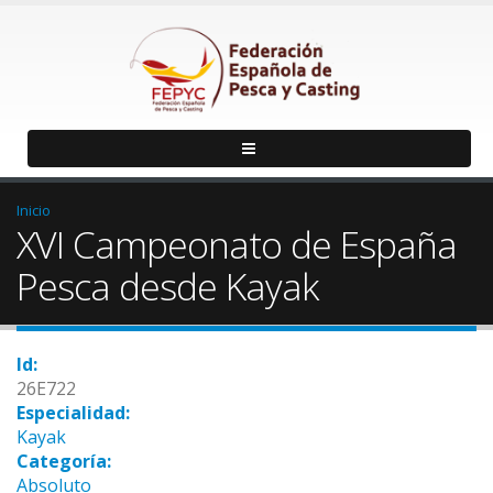
Inicio
XVI Campeonato de España
Pesca desde Kayak
Id:
26E722
Especialidad:
Kayak
Categoría:
Absoluto