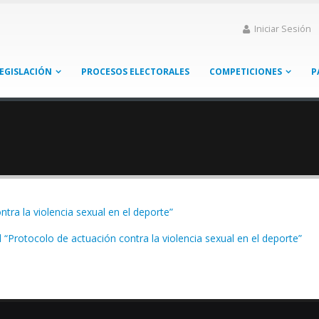
Iniciar Sesión
EGISLACIÓN
PROCESOS ELECTORALES
COMPETICIONES
P
tra la violencia sexual en el deporte”
“Protocolo de actuación contra la violencia sexual en el deporte”