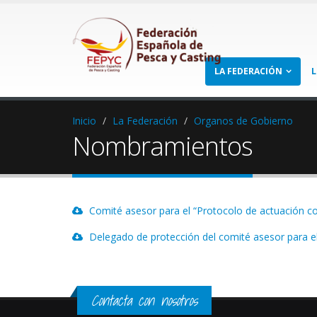
LA FEDERACIÓN
L
Inicio
La Federación
Organos de Gobierno
Nombramientos
Comité asesor para el “Protocolo de actuación con
Delegado de protección del comité asesor para el 
Contacta con nosotros