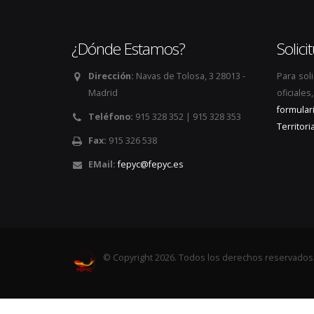
¿Dónde Estamos?
Solic
Dirección:
Navas de Tolosa, 3 28013 -
Para sol
Madrid
oficiale
formular
Teléfono:
915 328 352 | 915 328 353
Territoria
Fax:
915 326 538
EMail:
fepyc@fepyc.es
© Copyright 2026. Todos los derechos reservados