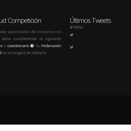
itud Competición
Últimos Tweets
@ FEPyC
icitar autorización de concursos no
s, debe cumplimentar el siguiente
io
o
cuestionario
. Su
Federación
l
se encargará de validarlo.
.