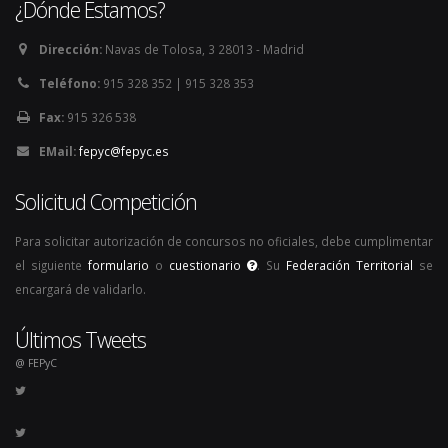
¿Dónde Estamos?
Dirección:
Navas de Tolosa, 3 28013 - Madrid
Teléfono:
915 328 352 | 915 328 353
Fax:
915 326 538
EMail:
fepyc@fepyc.es
Solicitud Competición
Para solicitar autorización de concursos no oficiales, debe cumplimentar
el siguiente
formulario
o
cuestionario
. Su
Federación Territorial
se
encargará de validarlo.
Últimos Tweets
@ FEPyC