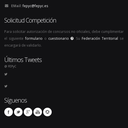
EMail:
fepyc@fepyc.es
Solicitud Competición
Para solicitar autorización de concursos no oficiales, debe cumplimentar
el siguiente
formulario
o
cuestionario
. Su
Federación Territorial
se
encargará de validarlo.
Últimos Tweets
@ FEPyC
Síguenos