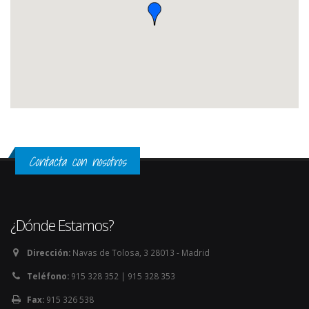
Contacta con nosotros
¿Dónde Estamos?
Dirección:
Navas de Tolosa, 3 28013 - Madrid
Teléfono:
915 328 352 | 915 328 353
Fax:
915 326 538