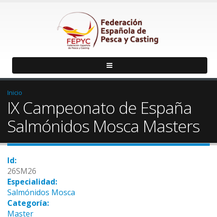
Inicio
IX Campeonato de España
Salmónidos Mosca Masters
Id:
26SM26
Especialidad:
Salmónidos Mosca
Categoría:
Master