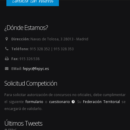
Contacta con nosotros
¿Dónde Estamos?
Dirección:
Navas de Tolosa, 3 28013 - Madrid
Teléfono:
915 328 352 | 915 328 353
Fax:
915 326 538
EMail:
fepyc@fepyc.es
Solicitud Competición
Para solicitar autorización de concursos no oficiales, debe cumplimentar
el siguiente
formulario
o
cuestionario
. Su
Federación Territorial
se
encargará de validarlo.
Últimos Tweets