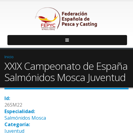
Inicio
XXIX Campeonato de España
Salmónidos Mosca Juventud
Id:
26SM22
Especialidad:
Salmónidos Mosca
Categoría:
Juventud