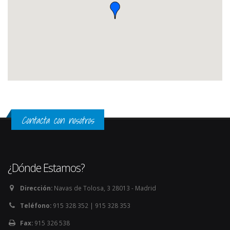
Contacta con nosotros
¿Dónde Estamos?
Dirección:
Navas de Tolosa, 3 28013 - Madrid
Teléfono:
915 328 352 | 915 328 353
Fax:
915 326 538