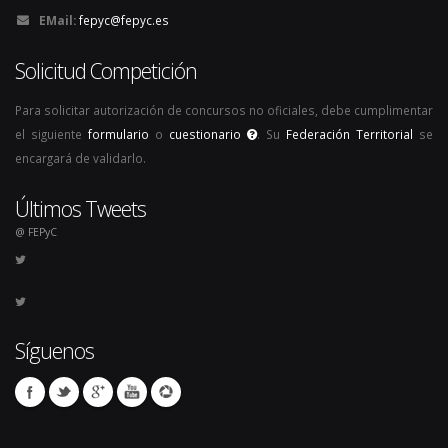
EMail:
fepyc@fepyc.es
Solicitud Competición
Para solicitar autorización de concursos no oficiales, debe cumplimentar
el siguiente
formulario
o
cuestionario
. Su
Federación Territorial
se
encargará de validarlo.
Últimos Tweets
@ FEPyC
Síguenos