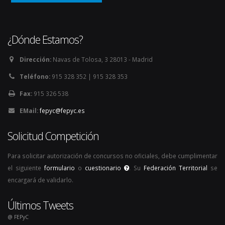
¿Dónde Estamos?
Dirección:
Navas de Tolosa, 3 28013 - Madrid
Teléfono:
915 328 352 | 915 328 353
Fax:
915 326 538
EMail:
fepyc@fepyc.es
Solicitud Competición
Para solicitar autorización de concursos no oficiales, debe cumplimentar
el siguiente
formulario
o
cuestionario
. Su
Federación Territorial
se
encargará de validarlo.
Últimos Tweets
@ FEPyC