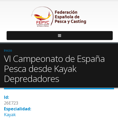
Inicio
VI Campeonato de España
Pesca desde Kayak
Depredadores
Id:
26E723
Especialidad:
Kayak