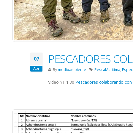
PESCADORES CO
07
Abr
By
medioambiente
PescaMaritima
,
Espec
Video YT 1:30
Pescadores colaborando con 