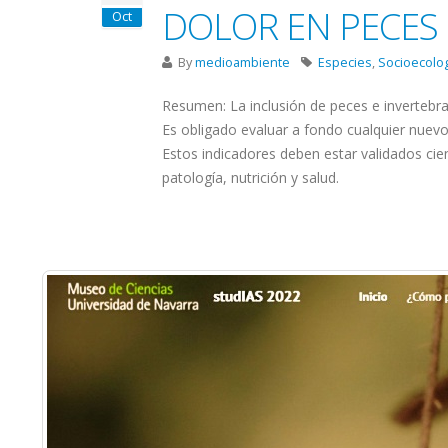
DOLOR EN PECES 
Oct
By
medioambiente
Especies
,
Socioecolo
Resumen: La inclusión de peces e invertebra
Es obligado evaluar a fondo cualquier nuevo 
Estos indicadores deben estar validados cien
patología, nutrición y salud.