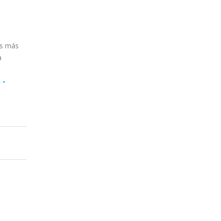
as más
a
 -