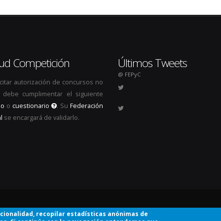
itud Competición
Últimos Tweets
@ FEPyC
icitar autorización de concursos no
s, debe cumplimentar el siguiente
io
o
cuestionario
. Su
Federación
l
se encargará de validarlo.
.
ncionalidad, recopilar estadísticas anónimas de