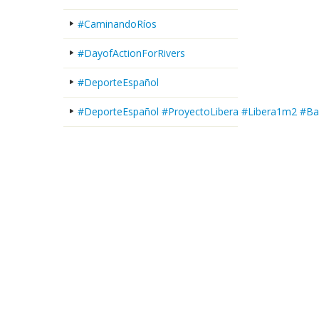
#CaminandoRíos
#DayofActionForRivers
#DeporteEspañol
#DeporteEspañol #ProyectoLibera #Libera1m2 #Ba