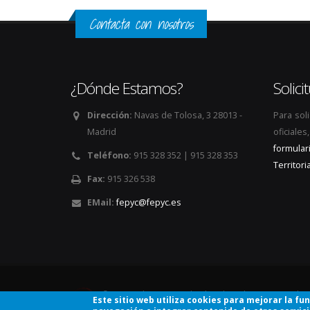
Contacta con nosotros
¿Dónde Estamos?
Solic
Dirección:
Navas de Tolosa, 3 28013 -
Para sol
Madrid
oficiale
formular
Teléfono:
915 328 352 | 915 328 353
Territoria
Fax:
915 326 538
EMail:
fepyc@fepyc.es
© Copyright 2026. Todos los derechos reservados
Este sitio web utiliza cookies para mejorar la fu