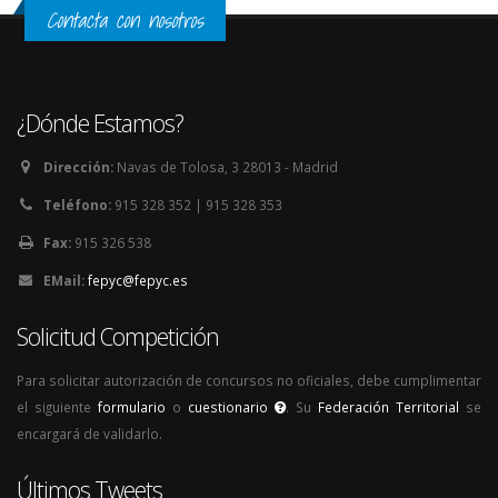
Contacta con nosotros
¿Dónde Estamos?
Dirección:
Navas de Tolosa, 3 28013 - Madrid
Teléfono:
915 328 352 | 915 328 353
Fax:
915 326 538
EMail:
fepyc@fepyc.es
Solicitud Competición
Para solicitar autorización de concursos no oficiales, debe cumplimentar
el siguiente
formulario
o
cuestionario
. Su
Federación Territorial
se
encargará de validarlo.
Últimos Tweets