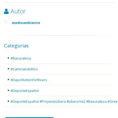
Autor
medioambiente
Categorias
#Basuraleza
#CaminandoRíos
#DayofActionForRivers
#DeporteEspañol
#DeporteEspañol #ProyectoLibera #Libera1m2 #Basuraleza #Gree