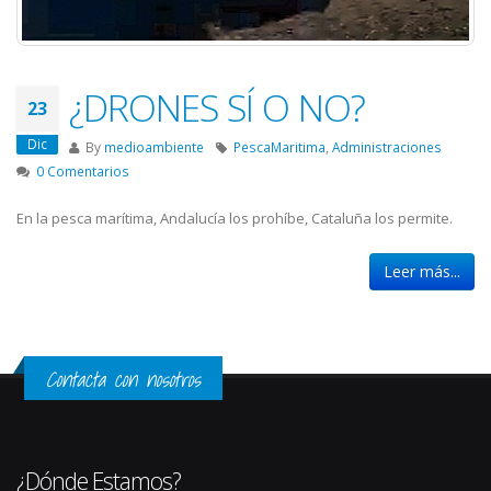
¿DRONES SÍ O NO?
23
Dic
By
medioambiente
PescaMaritima
,
Administraciones
0 Comentarios
En la pesca marítima, Andalucía los prohíbe, Cataluña los permite.
Leer más...
Contacta con nosotros
¿Dónde Estamos?