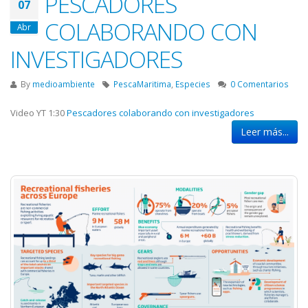
PESCADORES
07
COLABORANDO CON
Abr
INVESTIGADORES
By
medioambiente
PescaMaritima
,
Especies
0 Comentarios
Video YT 1:30
Pescadores colaborando con investigadores
Leer más...