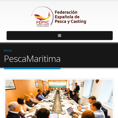
Inicio
PescaMaritima