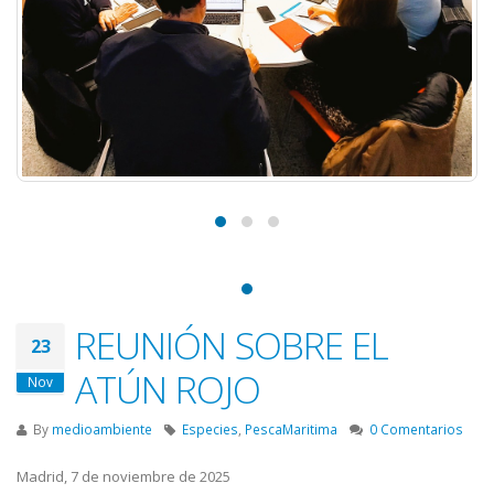
REUNIÓN SOBRE EL
23
ATÚN ROJO
Nov
By
medioambiente
Especies
,
PescaMaritima
0 Comentarios
Madrid, 7 de noviembre de 2025