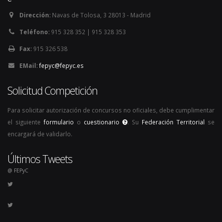
Dirección:
Navas de Tolosa, 3 28013 - Madrid
Teléfono:
915 328 352 | 915 328 353
Fax:
915 326 538
EMail:
fepyc@fepyc.es
Solicitud Competición
Para solicitar autorización de concursos no oficiales, debe cumplimentar
el siguiente
formulario
o
cuestionario
. Su
Federación Territorial
se
encargará de validarlo.
Últimos Tweets
@ FEPyC