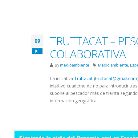
TRUTTACAT – PE
09
COLABORATIVA
Jul
By
medioambiente
Medio ambiente
,
Esp
La iniciativa
Truttacat
(
truttacat@gmail.com
intuitivo cuaderno de río para introducir tra
supone al pescador más de treinta segund
información geográfica.