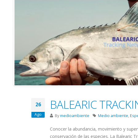
BALEARIC TRACK
26
Ago
By
medioambiente
Medio ambiente
,
Esp
Conocer la abundancia, movimiento y superv
conservación de las especies. La Balearic T