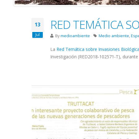
RED TEMÁTICA SO
13
Jul
By
medioambiente
Medio ambiente
,
Esp
La
Red Temática sobre Invasiones Biológic
Investigación (RED2018‐102571‐T), durante 2