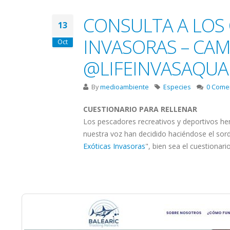
CONSULTA A LOS 
13
INVASORAS – CAMP
Oct
@LIFEINVASAQUA
By
medioambiente
Especies
0 Come
CUESTIONARIO PARA RELLENAR
Los pescadores recreativos y deportivos he
nuestra voz han decidido haciéndose el sord
Exóticas Invasoras
", bien sea el cuestionario