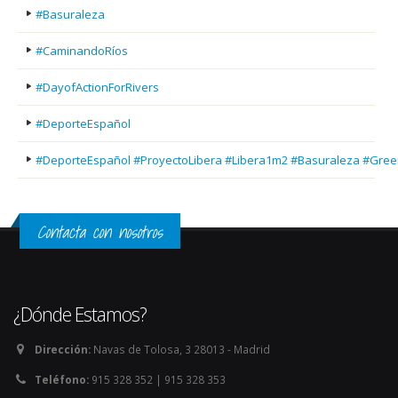
#Basuraleza
#CaminandoRíos
#DayofActionForRivers
#DeporteEspañol
#DeporteEspañol #ProyectoLibera #Libera1m2 #Basuraleza #Gree
Contacta con nosotros
¿Dónde Estamos?
Dirección:
Navas de Tolosa, 3 28013 - Madrid
Teléfono:
915 328 352 | 915 328 353