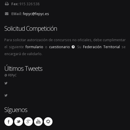
Fax:
915 326 538
EMail:
fepyc@fepyc.es
Solicitud Competición
Para solicitar autorización de concursos no oficiales, debe cumplimentar
el siguiente
formulario
o
cuestionario
. Su
Federación Territorial
se
encargará de validarlo.
Últimos Tweets
@ FEPyC
Síguenos