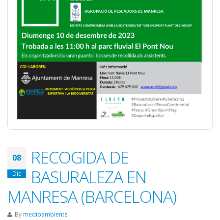
RECOGIDA DE
08
BASURALEZA EN
Dic
MANRESA (BARCELONA)
By
medioambiente