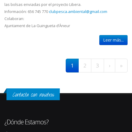
las bolsas enviadas por el proyecto Libera.
Información: 656 745 770
clubpesca.ambiental@gmail.com
Colaboran:
Ajuntament de La Guingueta d’Àneur
Leer más...
Páginas
1
2
3
›
»
Contacta con nosotros
¿Dónde Estamos?