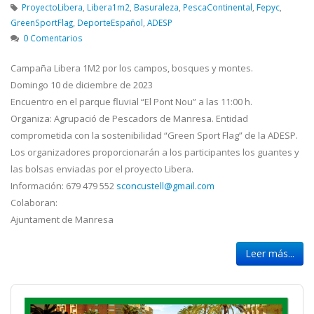
ProyectoLibera
,
Libera1m2
,
Basuraleza
,
PescaContinental
,
Fepyc
,
GreenSportFlag
,
DeporteEspañol
,
ADESP
0 Comentarios
Campaña Libera 1M2 por los campos, bosques y montes.
Domingo 10 de diciembre de 2023
Encuentro en el parque fluvial “El Pont Nou” a las 11:00 h.
Organiza: Agrupació de Pescadors de Manresa. Entidad
comprometida con la sostenibilidad “Green Sport Flag” de la ADESP.
Los organizadores proporcionarán a los participantes los guantes y
las bolsas enviadas por el proyecto Libera.
Información: 679 479 552
sconcustell@gmail.com
Colaboran:
Ajuntament de Manresa
Leer más...