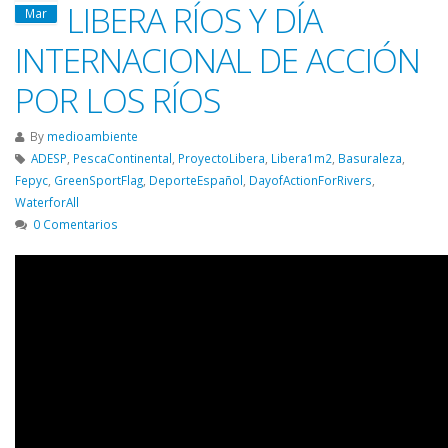
LIBERA RÍOS Y DÍA
Mar
INTERNACIONAL DE ACCIÓN
POR LOS RÍOS
By
medioambiente
ADESP
,
PescaContinental
,
ProyectoLibera
,
Libera1m2
,
Basuraleza
,
Fepyc
,
GreenSportFlag
,
DeporteEspañol
,
DayofActionForRivers
,
WaterforAll
0 Comentarios