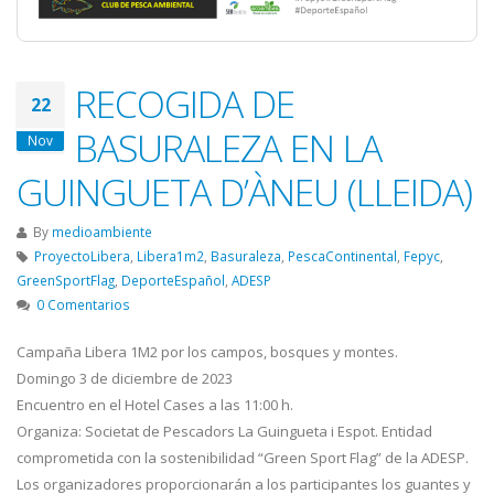
RECOGIDA DE
22
BASURALEZA EN LA
Nov
GUINGUETA D’ÀNEU (LLEIDA)
By
medioambiente
ProyectoLibera
,
Libera1m2
,
Basuraleza
,
PescaContinental
,
Fepyc
,
GreenSportFlag
,
DeporteEspañol
,
ADESP
0 Comentarios
Campaña Libera 1M2 por los campos, bosques y montes.
Domingo 3 de diciembre de 2023
Encuentro en el Hotel Cases a las 11:00 h.
Organiza: Societat de Pescadors La Guingueta i Espot. Entidad
comprometida con la sostenibilidad “Green Sport Flag” de la ADESP.
Los organizadores proporcionarán a los participantes los guantes y