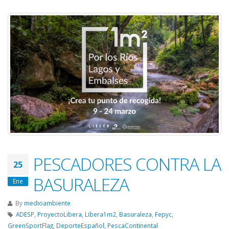
PESCADORES CONTRA LA
25
BASURALEZA
Ene
By
medioambiente
ADESP
,
ProyectoLibera
,
Libera1m2
,
Basuraleza
,
Fepyc
,
GreenSportFlag
,
DeporteEspañol
,
PescaContinental