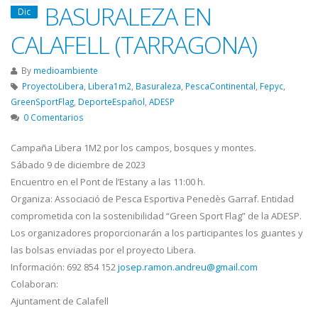
BASURALEZA EN
Dic
CALAFELL (TARRAGONA)
By
medioambiente
ProyectoLibera
,
Libera1m2
,
Basuraleza
,
PescaContinental
,
Fepyc
,
GreenSportFlag
,
DeporteEspañol
,
ADESP
0 Comentarios
Campaña Libera 1M2 por los campos, bosques y montes.
Sábado 9 de diciembre de 2023
Encuentro en el Pont de l’Estany a las 11:00 h.
Organiza: Associació de Pesca Esportiva Penedès Garraf. Entidad
comprometida con la sostenibilidad “Green Sport Flag” de la ADESP.
Los organizadores proporcionarán a los participantes los guantes y
las bolsas enviadas por el proyecto Libera.
Información: 692 854 152
josep.ramon.andreu@gmail.com
Colaboran:
Ajuntament de Calafell