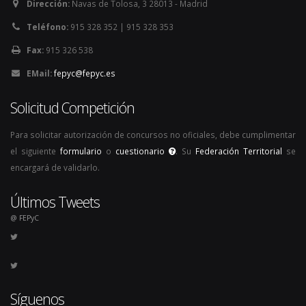
Dirección:
Navas de Tolosa, 3 28013 - Madrid
Teléfono:
915 328 352 | 915 328 353
Fax:
915 326 538
EMail:
fepyc@fepyc.es
Solicitud Competición
Para solicitar autorización de concursos no oficiales, debe cumplimentar
el siguiente
formulario
o
cuestionario
. Su
Federación Territorial
se
encargará de validarlo.
Últimos Tweets
@ FEPyC
Síguenos