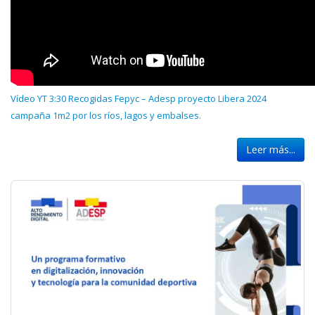
Vídeo YT 3:30 Recogidas Fepyc – Adesp proyecto Libera 2024
campaña 1m2 por los ríos, lagos y embalses
.
Leer más...