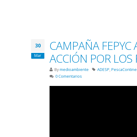
CAMPAÑA FEPYC A
30
ACCIÓN POR LOS 
Mar
By
medioambiente
ADESP
,
PescaContine
0 Comentarios