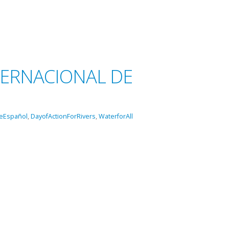
NTERNACIONAL DE
eEspañol
,
DayofActionForRivers
,
WaterforAll