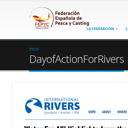
LA FEDERACIÓN
L
Inicio
DayofActionForRivers