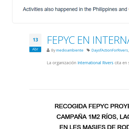
FEPYC EN INTERN
13
Abr
By
medioambiente
DayofActionForRivers
La organización
International Rivers
cita en 