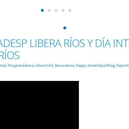
DESP LIBERA RÍOS Y DÍA I
RÍOS
ntal
,
ProyectoLibera
,
Libera1m2
,
Basuraleza
,
Fepyc
,
GreenSportFlag
,
Deport