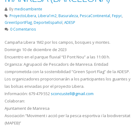
By
medioambiente
ProyectoLibera
,
Libera1m2
,
Basuraleza
,
PescaContinental
,
Fepyc
,
GreenSportFlag
,
DeporteEspañol
,
ADESP
0 Comentarios
Campaña Libera 1M2 por los campos, bosques y montes.
Domingo 10 de diciembre de 2023
Encuentro en el parque fluvial “El Pont Nou” a las 11:00 h.
Organiza: Agrupació de Pescadors de Manresa. Entidad
comprometida con la sostenibilidad “Green Sport Flag” de la ADESP.
Los organizadores proporcionarán a los participantes los guantes y
las bolsas enviadas por el proyecto Libera.
Información: 679 479 552
sconcustell@gmail.com
Colaboran:
Ajuntament de Manresa
Asociación “Moviment i acció per la pesca esportiva i la biodiversitat
(MAPEB)”