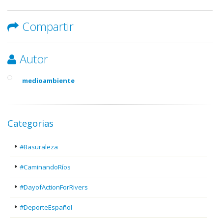
Compartir
Autor
medioambiente
Categorias
#Basuraleza
#CaminandoRíos
#DayofActionForRivers
#DeporteEspañol