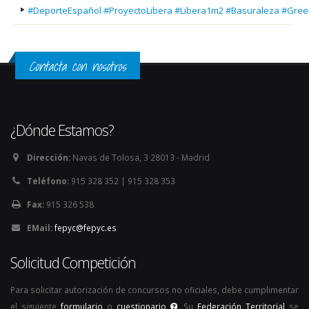
#DeporteEspañol #ProyectoLibera #Libera1m2 #Basuraleza #Gree
Contacta con nosotros
¿Dónde Estamos?
Dirección:
Navas de Tolosa, 3 28013 - Madrid
Teléfono:
915 328 352 | 915 328 353
Fax:
915 326 538
EMail:
fepyc@fepyc.es
Solicitud Competición
Para solicitar autorización de concursos no oficiales, debe cumplimentar
el siguiente
formulario
o
cuestionario
. Su
Federación Territorial
se