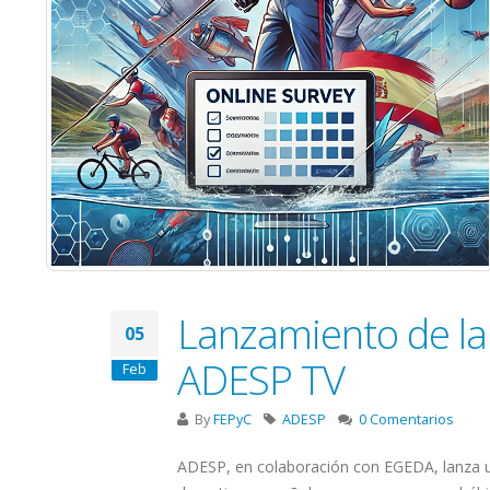
Lanzamiento de la
05
ADESP TV
Feb
By
FEPyC
ADESP
0 Comentarios
ADESP, en colaboración con EGEDA, lanza