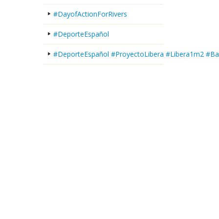
#DayofActionForRivers
#DeporteEspañol
#DeporteEspañol #ProyectoLibera #Libera1m2 #Ba