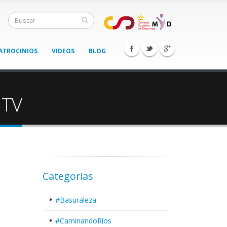
ATROCINIOS
VIDEOS
BLOG
 TV
Categorias
#Basuraleza
#CaminandoRíos