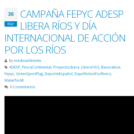
CAMPAÑA FEPYC ADESP
30
LIBERA RÍOS Y DÍA
Mar
INTERNACIONAL DE ACCIÓN
POR LOS RÍOS
By
medioambiente
ADESP
,
PescaContinental
,
ProyectoLibera
,
Libera1m2
,
Basuraleza
,
Fepyc
,
GreenSportFlag
,
DeporteEspañol
,
DayofActionForRivers
,
WaterforAll
0 Comentarios