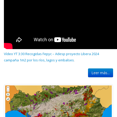
Vídeo YT 3:30 Recogidas Fepyc – Adesp proyecto Libera 2024
campaña 1m2 por los ríos, lagos y embalses
.
Leer más...