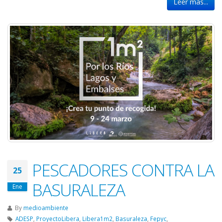
Leer más...
PESCADORES CONTRA LA
25
BASURALEZA
Ene
By
medioambiente
ADESP
,
ProyectoLibera
,
Libera1m2
,
Basuraleza
,
Fepyc
,