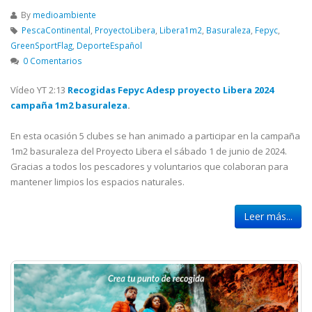
By
medioambiente
PescaContinental
,
ProyectoLibera
,
Libera1m2
,
Basuraleza
,
Fepyc
,
GreenSportFlag
,
DeporteEspañol
0 Comentarios
Vídeo YT 2:13
Recogidas Fepyc Adesp proyecto Libera 2024
campaña 1m2 basuraleza
.
En esta ocasión 5 clubes se han animado a participar en la campaña
1m2 basuraleza del Proyecto Libera el sábado 1 de junio de 2024.
Gracias a todos los pescadores y voluntarios que colaboran para
mantener limpios los espacios naturales.
Leer más...