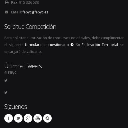
Fax:
915 326 538
EMail:
fepyc@fepyc.es
Solicitud Competición
Para solicitar autorización de concursos no oficiales, debe cumplimentar
el siguiente
formulario
o
cuestionario
. Su
Federación Territorial
se
encargará de validarlo.
Últimos Tweets
@ FEPyC
Síguenos