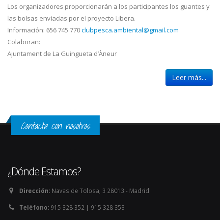
Los organizadores proporcionarán a los participantes los guantes y
las bolsas enviadas por el proyecto Libera.
Información: 656 745 770
clubpesca.ambiental@gmail.com
Colaboran:
Ajuntament de La Guingueta d’Àneur
Leer más...
Contacta con nosotros
¿Dónde Estamos?
Dirección:
Navas de Tolosa, 3 28013 - Madrid
Teléfono:
915 328 352 | 915 328 353