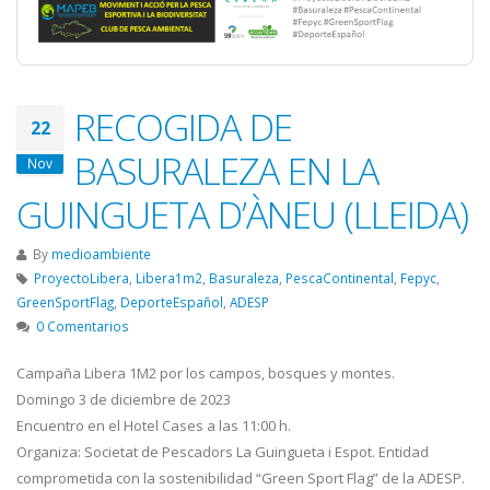
RECOGIDA DE
22
BASURALEZA EN LA
Nov
GUINGUETA D’ÀNEU (LLEIDA)
By
medioambiente
ProyectoLibera
,
Libera1m2
,
Basuraleza
,
PescaContinental
,
Fepyc
,
GreenSportFlag
,
DeporteEspañol
,
ADESP
0 Comentarios
Campaña Libera 1M2 por los campos, bosques y montes.
Domingo 3 de diciembre de 2023
Encuentro en el Hotel Cases a las 11:00 h.
Organiza: Societat de Pescadors La Guingueta i Espot. Entidad
comprometida con la sostenibilidad “Green Sport Flag” de la ADESP.