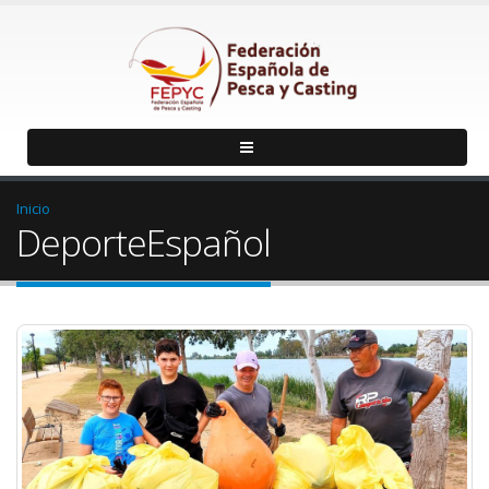
Inicio
DeporteEspañol