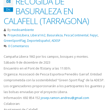
RECOGIDA DE
08
BASURALEZA EN
Dic
CALAFELL (TARRAGONA)
By
medioambiente
ProyectoLibera
,
Libera1m2
,
Basuraleza
,
PescaContinental
,
Fepyc
,
GreenSportFlag
,
DeporteEspañol
,
ADESP
0 Comentarios
Campaña Libera 1M2 por los campos, bosques y montes.
Sábado 9 de diciembre de 2023
Encuentro en el Pont de l’Estany a las 11:00 h.
Organiza: Associació de Pesca Esportiva Penedès Garraf. Entidad
comprometida con la sostenibilidad “Green Sport Flag” de la ADESP.
Los organizadores proporcionarán a los participantes los guantes y
las bolsas enviadas por el proyecto Libera.
Información: 692 854 152
josep.ramon.andreu@gmail.com
Colaboran:
Ajuntament de Calafell