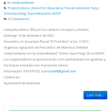
By
medioambiente
ProyectoLibera
,
Libera1m2
,
Basuraleza
,
PescaContinental
,
Fepyc
,
GreenSportFlag
,
DeporteEspañol
,
ADESP
0 Comentarios
Campaña Libera 1M2 por los campos, bosques y montes.
Domingo 10 de diciembre de 2023
Encuentro en el parque fluvial “El Pont Nou” a las 11:00 h.
Organiza: Agrupació de Pescadors de Manresa. Entidad
comprometida con la sostenibilidad “Green Sport Flag” de la ADESP.
Los organizadores proporcionarán a los participantes los guantes y
las bolsas enviadas por el proyecto Libera.
Información: 679 479 552
sconcustell@gmail.com
Colaboran:
Ajuntament de Manresa
Leer más...