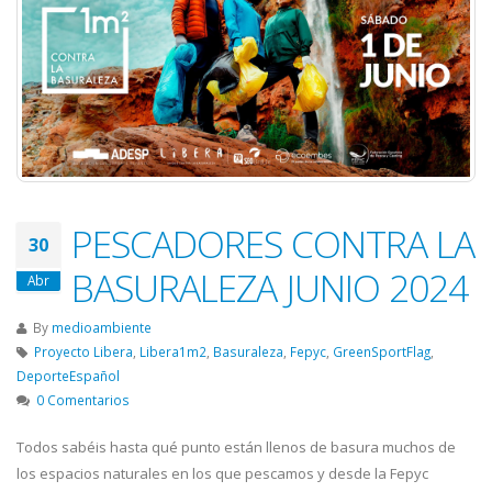
PESCADORES CONTRA LA
30
BASURALEZA JUNIO 2024
Abr
By
medioambiente
Proyecto Libera
,
Libera1m2
,
Basuraleza
,
Fepyc
,
GreenSportFlag
,
DeporteEspañol
0 Comentarios
Todos sabéis hasta qué punto están llenos de basura muchos de
los espacios naturales en los que pescamos y desde la Fepyc