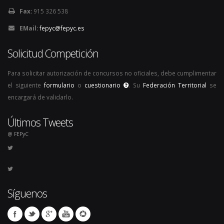
Fax:
915 326 538
EMail:
fepyc@fepyc.es
Solicitud Competición
Para solicitar autorización de concursos no oficiales, debe cumplimentar
el siguiente
formulario
o
cuestionario
. Su
Federación Territorial
se
encargará de validarlo.
Últimos Tweets
@ FEPyC
Síguenos