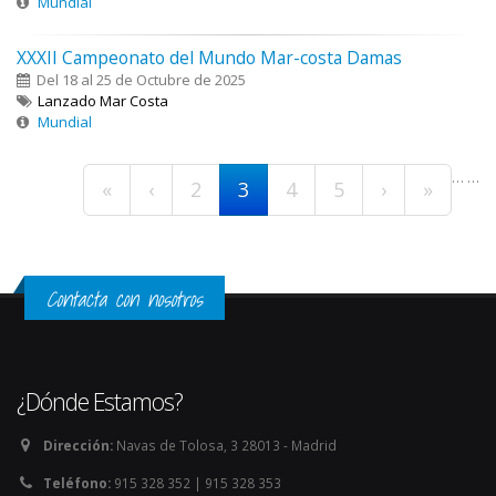
Mundial
XXXII Campeonato del Mundo Mar-costa Damas
Del 18 al 25 de Octubre de 2025
Lanzado Mar Costa
Mundial
Páginas
…
…
«
‹
2
3
4
5
›
»
Contacta con nosotros
¿Dónde Estamos?
Dirección:
Navas de Tolosa, 3 28013 - Madrid
Teléfono:
915 328 352 | 915 328 353