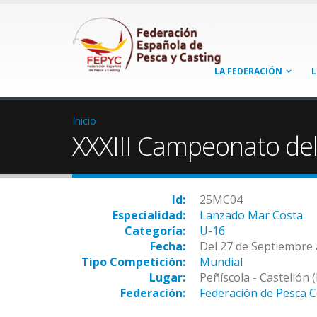
LA FEDERACIÓN
L
Inicio
XXXIII Campeonato de
Id:
25MC04
Especialidad:
Lanzado Mar Costa
Categoría:
U-16
Fecha:
Del 27 de Septiembre 
Tipo Competición:
Mundial
Lugar:
Peñíscola - Castellón 
Federación:
Federación de Pesca 