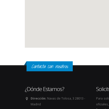
Contacta con nosotros
¿Dónde Estamos?
Solic
Dirección:
Navas de Tolosa, 3 28013 -
Para sol
Madrid
oficiale