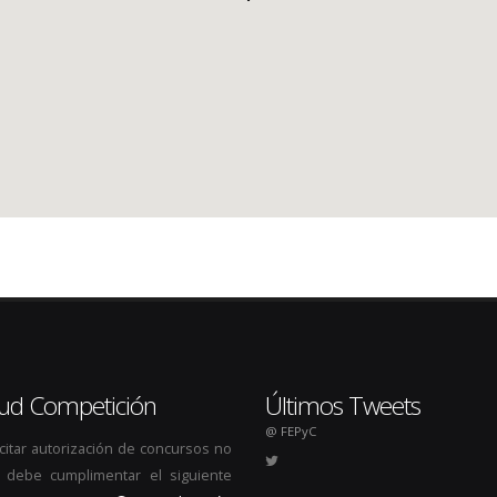
itud Competición
Últimos Tweets
@ FEPyC
icitar autorización de concursos no
s, debe cumplimentar el siguiente