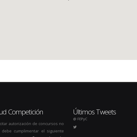
itud Competición
Últimos Tweets
@ FEPyC
icitar autorización de concursos no
s, debe cumplimentar el siguiente