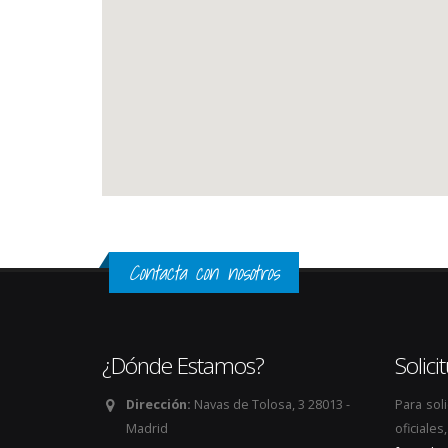
Contacta con nosotros
¿Dónde Estamos?
Solic
Dirección:
Navas de Tolosa, 3 28013 -
Para sol
Madrid
oficiale