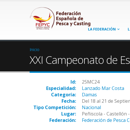
LA FEDERACIÓN
L
Inicio
XXI Campeonato de E
Id:
25MC24
Especialidad:
Lanzado Mar Costa
Categoría:
Damas
Fecha:
Del 18 al 21 de Septi
Tipo Competición:
Nacional
Lugar:
Peñiscola - Castellón
Federación:
Federación de Pesca 