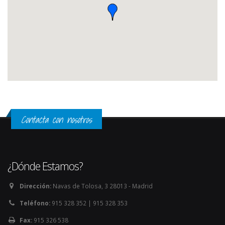
Contacta con nosotros
¿Dónde Estamos?
Dirección:
Navas de Tolosa, 3 28013 - Madrid
Teléfono:
915 328 352 | 915 328 353
Fax:
915 326 538