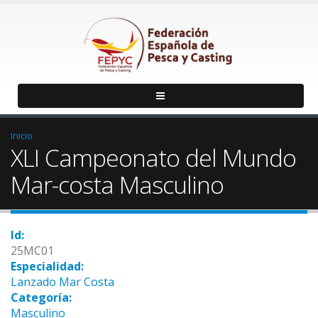
Inicio
XLI Campeonato del Mundo
Mar-costa Masculino
Id:
25MC01
Especialidad:
Lanzado Mar Costa
Categoría:
Masculino