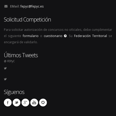
EMail:
fepyc@fepyc.es
Solicitud Competición
Para solicitar autorización de concursos no oficiales, debe cumplimentar
el siguiente
formulario
o
cuestionario
. Su
Federación Territorial
se
encargará de validarlo.
Últimos Tweets
@ FEPyC
Síguenos