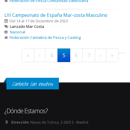
Federación de Pesca Comunidad Valenciana
LIII Campeonato de España Mar-costa Masculino
Del 14 al 17 de Diciembre de 2023
Lanzado Mar Costa
Nacional
Federación Cántabra de Pesca y Casting
Páginas
…
…
«
‹
4
5
6
7
›
»
Contacta con nosotros
¿Dónde Estamos?
Dirección:
Navas de Tolosa, 3 28013 - Madrid