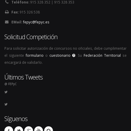
Teléfono:
915 328 352 | 915 328 353
Fax:
915 326 538
EMail:
fepyc@fepyc.es
Solicitud Competición
Para solicitar autorización de concursos no oficiales, debe cumplimentar
el siguiente
formulario
o
cuestionario
. Su
Federación Territorial
se
encargará de validarlo.
Últimos Tweets
@ FEPyC
Síguenos