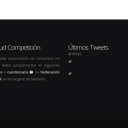
itud Competición
Últimos Tweets
@ FEPyC
icitar autorización de concursos no
s, debe cumplimentar el siguiente
io
o
cuestionario
. Su
Federación
l
se encargará de validarlo.