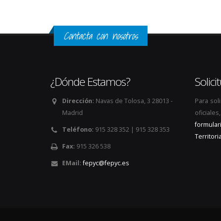
Contacta con nosotros
¿Dónde Estamos?
Solic
Dirección:
Navas de Tolosa, 3 28013 -
Para sol
Madrid
oficiale
formular
Teléfono:
915 328 352 | 915 328 353
Territoria
Fax:
915 326 538
EMail:
fepyc@fepyc.es