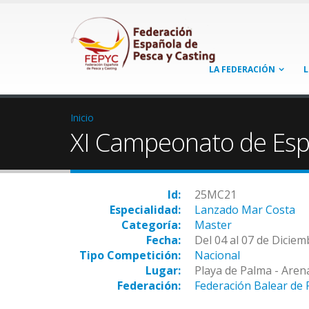
LA FEDERACIÓN
L
Inicio
XI Campeonato de Esp
Id:
25MC21
Especialidad:
Lanzado Mar Costa
Categoría:
Master
Fecha:
Del 04 al 07 de Dicie
Tipo Competición:
Nacional
Lugar:
Playa de Palma - Arena
Federación:
Federación Balear de 