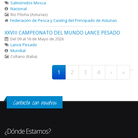
Salmónidos Mosca
Nacional
Rio Piloña (Asturias)
Federación de Pesca y Casting del Principado de Asturias
XXVIII CAMPEONATO DEL MUNDO LANCE PESADO
Del 09 al 16 de Mayo de 2026
Lance Pesado
Mundial
Coltano (Italia)
Páginas
…
1
2
3
4
›
»
Contacta con nosotros
¿Dónde Estamos?