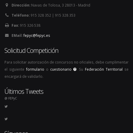
Dirección:
Navas de Tolosa, 3 28013 - Madrid
Teléfono:
915 328 352 | 915 328 353
Fax:
915 326 538
EMail:
fepyc@fepyc.es
Solicitud Competición
Para solicitar autorización de concursos no oficiales, debe cumplimentar
el siguiente
formulario
o
cuestionario
. Su
Federación Territorial
se
encargará de validarlo.
Últimos Tweets
@ FEPyC