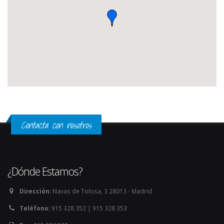
Contacta con nosotros
¿Dónde Estamos?
Dirección:
Navas de Tolosa, 3 28013 - Madrid
Teléfono:
915 328 352 | 915 328 353