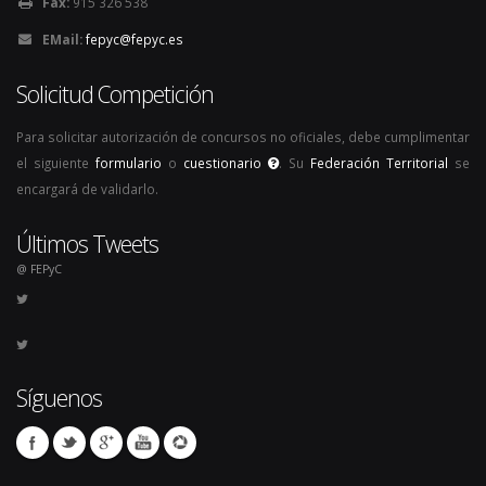
Fax:
915 326 538
EMail:
fepyc@fepyc.es
Solicitud Competición
Para solicitar autorización de concursos no oficiales, debe cumplimentar
el siguiente
formulario
o
cuestionario
. Su
Federación Territorial
se
encargará de validarlo.
Últimos Tweets
@ FEPyC
Síguenos