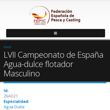
Inicio
LVII Campeonato de España
Agua-dulce flotador
Masculino
Id:
26AD21
Especialidad:
Agua Dulce