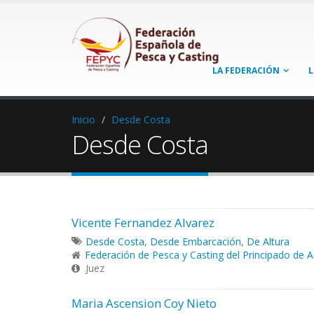
LA FEDERACIÓN
L
Inicio
Desde Costa
Desde Costa
Vicente Fernandez Alvarez
Desde Costa
,
Desde Embarcación
,
De Altura
Federación de Pesca y Casting del Principado de A
Juez
Maria Ascension Coy Nieto