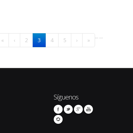
…
…
«
‹
2
3
4
5
›
»
Síguenos