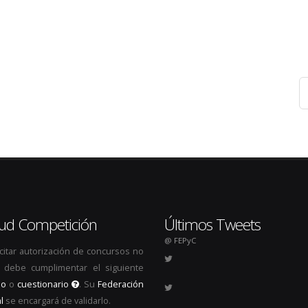
itud Competición
Últimos Tweets
@ FEPyC
icitar autorización de concursos no
s, debe cumplimentar el siguiente
io
o
cuestionario
. Su
Federación
l
se encargará de validarlo.