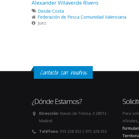
Alexander Villaverde Rivero
Desde Costa
Federación de Pesca Comunidad Valenciana
Juez
Páginas
Contacta con nosotros
¿Dónde Estamos?
Solic
Dirección:
Navas de Tolosa, 3 28013 -
Para sol
Madrid
oficiale
formular
Teléfono:
915 328 352 | 915 328 353
Territoria