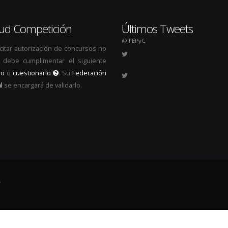
itud Competición
Últimos Tweets
@ FEPyC
icitar autorización de concursos no
s, debe cumplimentar el siguiente
io
o
cuestionario
. Su
Federación
l
se encargará de validarlo.
.