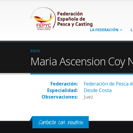
LA FEDERACIÓN
L
Inicio
Maria Ascension Coy 
Federación:
Federación de Pesca d
Especialidad:
Desde Costa
Observaciones:
Juez
Contacta con nosotros