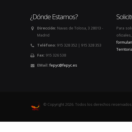
¿Dónde Estamos?
Solic
Dirección:
Navas de Tolosa, 3 28013 -
Para sol
Madrid
oficiale
formular
Teléfono:
915 328 352 | 915 328 353
Territoria
Fax:
915 326 538
EMail:
fepyc@fepyc.es
© Copyright 2026. Todos los derechos reservados