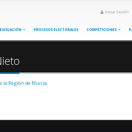
Iniciar Sesión
EGISLACIÓN
PROCESOS ELECTORALES
COMPETICIONES
P
Nieto
e la Región de Murcia