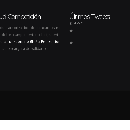
itud Competición
Últimos Tweets
@ FEPyC
icitar autorización de concursos no
s, debe cumplimentar el siguiente
io
o
cuestionario
. Su
Federación
l
se encargará de validarlo.
.