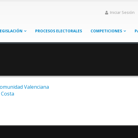
Iniciar Sesión
EGISLACIÓN
PROCESOS ELECTORALES
COMPETICIONES
P
Comunidad Valenciana
 Costa