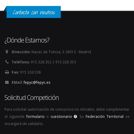
Contacta con nosotros
¿Dónde Estamos?
Dirección:
Navas de Tolosa, 3 28013 - Madrid
Teléfono:
915 328 352 | 915 328 353
Fax:
915 326 538
EMail:
fepyc@fepyc.es
Solicitud Competición
Para solicitar autorización de concursos no oficiales, debe cumplimentar
el siguiente
formulario
o
cuestionario
. Su
Federación Territorial
se
encargará de validarlo.