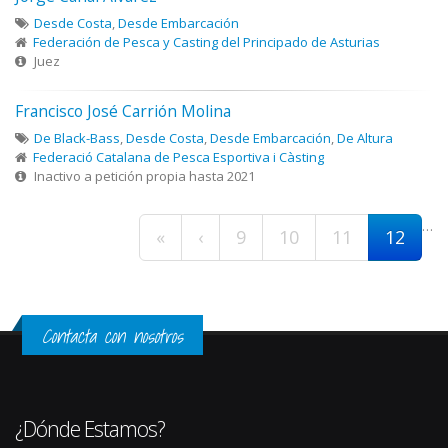
Desde Costa
,
Desde Embarcación
Federación de Pesca y Casting del Principado de Asturias
Juez
Francisco José Carrión Molina
De Black-Bass
,
Desde Costa
,
Desde Embarcación
,
De Altura
Federació Catalana de Pesca Esportiva i Càsting
Inactivo a petición propia hasta 2021
Páginas
…
«
‹
9
10
11
12
Contacta con nosotros
¿Dónde Estamos?