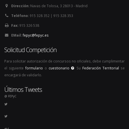
Dirección:
Navas de Tolosa, 3 28013 - Madrid
Teléfono:
915 328 352 | 915 328 353
Fax:
915 326 538
EMail:
fepyc@fepyc.es
Solicitud Competición
Para solicitar autorización de concursos no oficiales, debe cumplimentar
el siguiente
formulario
o
cuestionario
. Su
Federación Territorial
se
encargará de validarlo.
Últimos Tweets
@ FEPyC