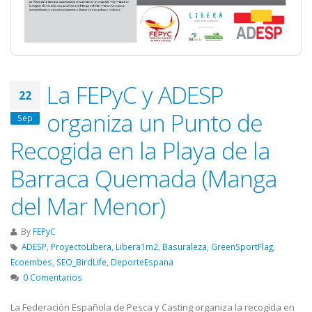
La FEPyC y ADESP
22
organiza un Punto de
Sep
Recogida en la Playa de la
Barraca Quemada (Manga
del Mar Menor)
By
FEPyC
ADESP
,
ProyectoLibera
,
Libera1m2
,
Basuraleza
,
GreenSportFlag
,
Ecoembes
,
SEO_BirdLife
,
DeporteEspana
0 Comentarios
La Federación Española de Pesca y Casting organiza la recogida en