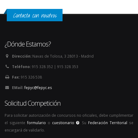
Contacta con nosotros
¿Dónde Estamos?
Dirección:
Navas de Tolosa, 3 28013 - Madrid
Teléfono:
915 328 352 | 915 328 353
Fax:
915 326 538
EMail:
fepyc@fepyc.es
Solicitud Competición
Para solicitar autorización de concursos no oficiales, debe cumplimentar
el siguiente
formulario
o
cuestionario
. Su
Federación Territorial
se
encargará de validarlo.