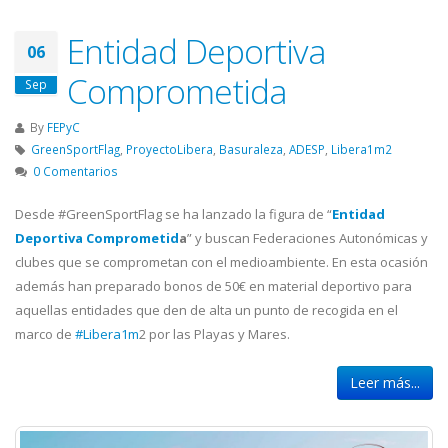
Entidad Deportiva
06
Comprometida
Sep
By
FEPyC
GreenSportFlag
,
ProyectoLibera
,
Basuraleza
,
ADESP
,
Libera1m2
0 Comentarios
Desde #GreenSportFlag se ha lanzado la figura de “
Entidad
Deportiva Comprometid
a
” y buscan Federaciones Autonómicas y
clubes que se comprometan con el medioambiente. En esta ocasión
además han preparado bonos de 50€ en material deportivo para
aquellas entidades que den de alta un punto de recogida en el
marco de
#Libera1m
2 por las Playas y Mares.
Leer más...