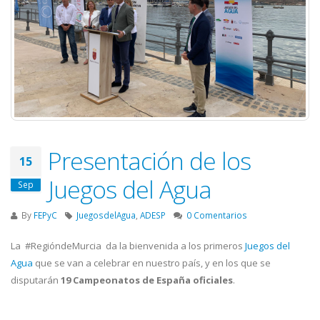
Presentación de los
15
Juegos del Agua
Sep
By
FEPyC
JuegosdelAgua
,
ADESP
0 Comentarios
La #RegióndeMurcia da la bienvenida a los primeros
Juegos del
Agua
que se van a celebrar en nuestro país, y en los que se
disputarán
19 Campeonatos de España oficiales
.