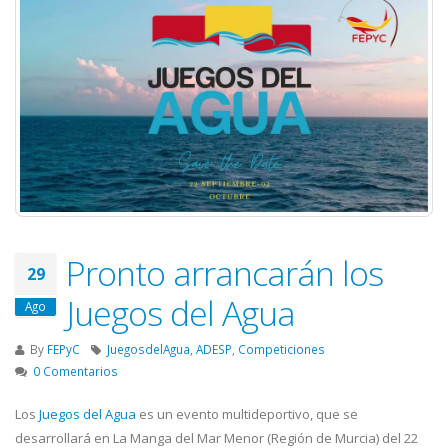
Pronto arrancarán los
29
Juegos del Agua
Ago
By
FEPyC
JuegosdelAgua
,
ADESP
,
Competiciones
0 Comentarios
Los
Juegos del Agua
es un evento multideportivo, que se
desarrollará en La Manga del Mar Menor (Región de Murcia) del 22