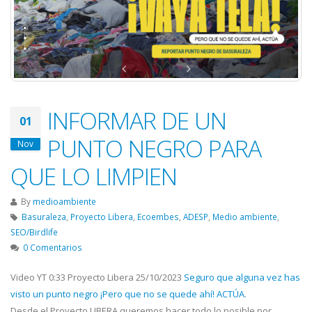
INFORMAR DE UN
01
PUNTO NEGRO PARA
Nov
QUE LO LIMPIEN
By
medioambiente
Basuraleza
,
Proyecto Libera
,
Ecoembes
,
ADESP
,
Medio ambiente
,
SEO/Birdlife
0 Comentarios
Video YT 0:33 Proyecto Libera 25/10/2023
Seguro que alguna vez has
visto un punto negro ¡Pero que no se quede ahí! ACTÚA
.
Desde el Proyecto LIBERA queremos hacer todo lo posible por