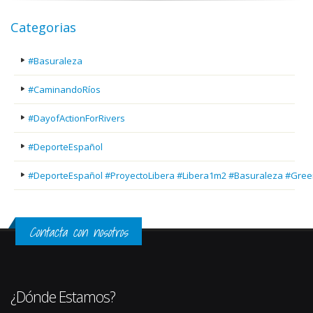
Categorias
#Basuraleza
#CaminandoRíos
#DayofActionForRivers
#DeporteEspañol
#DeporteEspañol #ProyectoLibera #Libera1m2 #Basuraleza #Gree
Contacta con nosotros
¿Dónde Estamos?