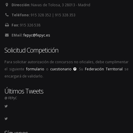
Dirección:
Navas de Tolosa, 3 28013 - Madrid
Teléfono:
915 328 352 | 915 328 353
Fax:
915 326 538
EMail:
fepyc@fepyc.es
Solicitud Competición
Para solicitar autorización de concursos no oficiales, debe cumplimentar
el siguiente
formulario
o
cuestionario
. Su
Federación Territorial
se
encargará de validarlo.
Últimos Tweets
@ FEPyC