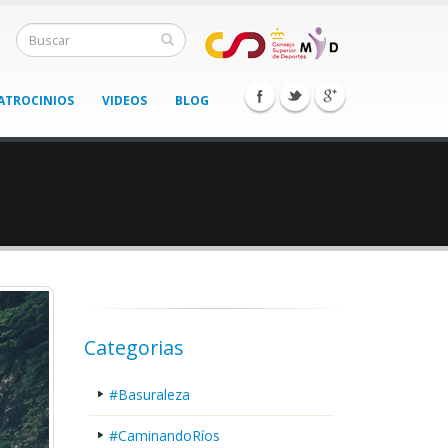
ATROCINIOS
VIDEOS
BLOG
Categorias
#Basuraleza
#CaminandoRíos