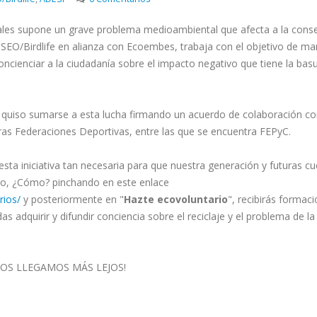
ales supone un grave problema medioambiental que afecta a la cons
 SEO/Birdlife en alianza con Ecoembes, trabaja con el objetivo de m
concienciar a la ciudadanía sobre el impacto negativo que tiene la bas
 quiso sumarse a esta lucha firmando un acuerdo de colaboración co
ras Federaciones Deportivas, entre las que se encuentra FEPyC.
ta iniciativa tan necesaria para que nuestra generación y futuras c
do, ¿Cómo? pinchando en este enlace
rios/
y posteriormente en "
Hazte ecovoluntario
", recibirás formaci
 adquirir y difundir conciencia sobre el reciclaje y el problema de la
TOS LLEGAMOS MÁS LEJOS!