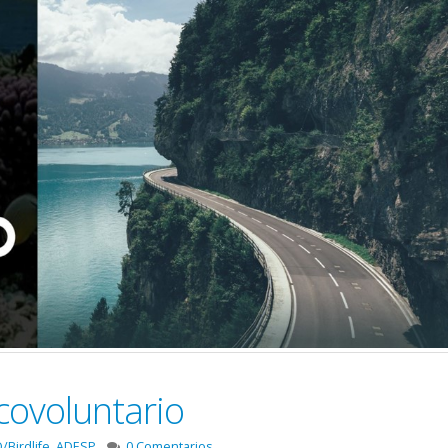
covoluntario
/Birdlife
,
ADESP
0 Comentarios