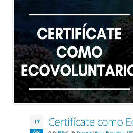
Certifícate como E
17
Ago
By
FEPyC
Proyecto Libera
,
Ecoembes
,
SEO