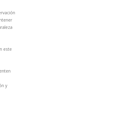
ervación
antener
uraleza
n este
uenten
ón y