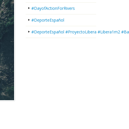
#DayofActionForRivers
#DeporteEspañol
#DeporteEspañol #ProyectoLibera #Libera1m2 #Ba