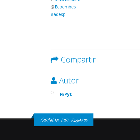
@
Ecoembes
#adesp
Compartir
Autor
FEPyC
Contacta con nosotros