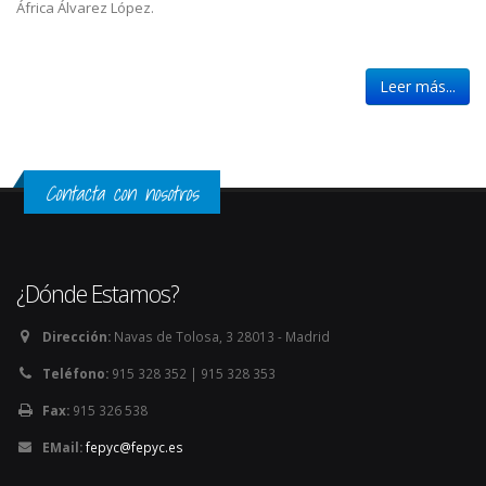
África Álvarez López.
Leer más...
Contacta con nosotros
¿Dónde Estamos?
Dirección:
Navas de Tolosa, 3 28013 - Madrid
Teléfono:
915 328 352 | 915 328 353
Fax:
915 326 538
EMail:
fepyc@fepyc.es