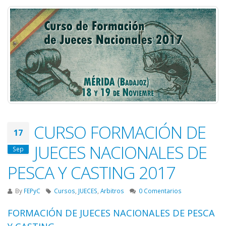
CURSO FORMACIÓN DE
17
JUECES NACIONALES DE
Sep
PESCA Y CASTING 2017
By
FEPyC
Cursos
,
JUECES
,
Arbitros
0 Comentarios
FORMACIÓN DE JUECES NACIONALES DE PESCA