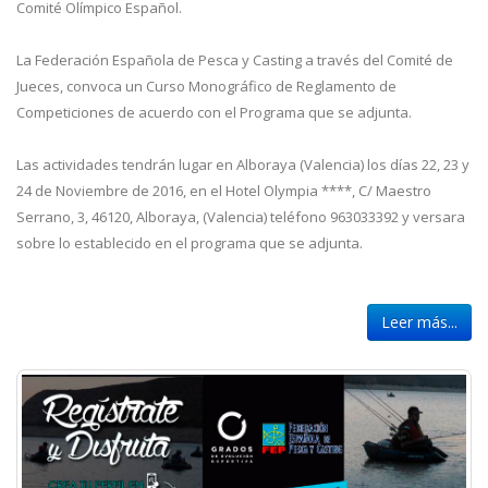
Comité Olímpico Español.
La Federación Española de Pesca y Casting a través del Comité de
Jueces, convoca un Curso Monográfico de Reglamento de
Competiciones de acuerdo con el Programa que se adjunta.
Las actividades tendrán lugar en Alboraya (Valencia) los días 22, 23 y
24 de Noviembre de 2016, en el Hotel Olympia ****, C/ Maestro
Serrano, 3, 46120, Alboraya, (Valencia) teléfono 963033392 y versara
sobre lo establecido en el programa que se adjunta.
Leer más...