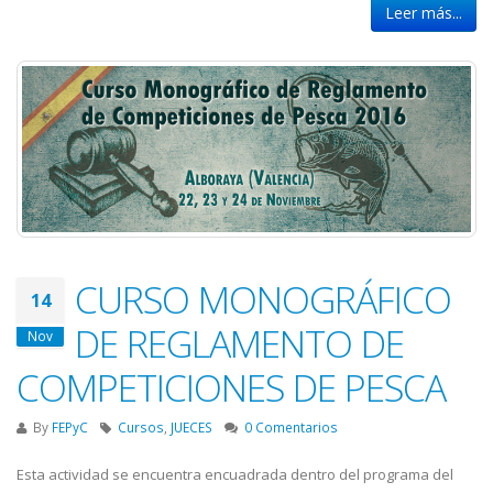
Leer más...
CURSO MONOGRÁFICO
14
DE REGLAMENTO DE
Nov
COMPETICIONES DE PESCA
By
FEPyC
Cursos
,
JUECES
0 Comentarios
Esta actividad se encuentra encuadrada dentro del programa del