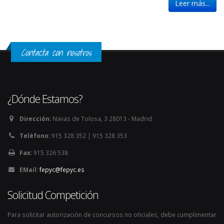
Leer más...
Contacta con nosotros
¿Dónde Estamos?
Dirección:
Navas de Tolosa, 3 28013 - Madrid
Teléfono:
915 328 352 | 915 328 353
Fax:
915 326 538
EMail:
fepyc@fepyc.es
Solicitud Competición
Para solicitar autorización de concursos no oficiales, debe cumplimentar