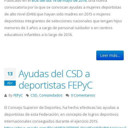
Publicado en el
BOE del día 14 de mayo de 2016
, una nueva
convocatoria por la que se convocan ayudas a mujeres deportistas
de alto nivel (DAN) que hayan sido madres en 2015 o mujeres
deportistas integrantes de selecciones nacionales que tengan hijos
menores de 3 años a cargo de personal cuidador o en centros
educativos infantiles a lo largo de 2016.
Leer más...
Ayudas del CSD a
13
deportistas FEPyC
Abr
By
FEPyC
CSD
,
Comunidados
0 Comentarios
El Consejo Superior de Deportes, ha hecho efectivas las ayudas a
deportistas de esta Federación, en concepto de logros deportivos
internacionales conseguidos durante el ejercicio 2015.
https://drive.google.com/file/d/0B3U6TRW9_RiUc0FoV0ZlalNJUHc/view?