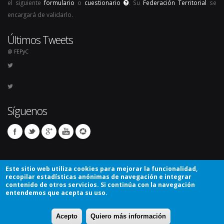
el siguiente
formulario
o
cuestionario
. Su
Federación Territorial
se
encargará de validarlo.
Últimos Tweets
@ FEPyC
Síguenos
Este sitio web utiliza cookies para mejorar la funcionalidad,
recopilar estadísticas anónimas de navegación e integrar
contenido de otros servicios. Si continúa con la navegación
entendemos que acepta su uso.
© Copyright 2026. Todos los derechos reservados.
Acepto
Quiero más información
Avíso Legal
Mapa del sitio
Contacto