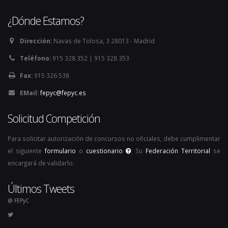
¿Dónde Estamos?
Dirección:
Navas de Tolosa, 3 28013 - Madrid
Teléfono:
915 328 352 | 915 328 353
Fax:
915 326 538
EMail:
fepyc@fepyc.es
Solicitud Competición
Para solicitar autorización de concursos no oficiales, debe cumplimentar
el siguiente
formulario
o
cuestionario
. Su
Federación Territorial
se
encargará de validarlo.
Últimos Tweets
@ FEPyC