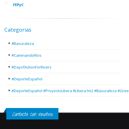
FEPyC
Categorias
#Basuraleza
#CaminandoRíos
#DayofActionForRivers
#DeporteEspañol
#DeporteEspañol #ProyectoLibera #Libera1m2 #Basuraleza #Gree
Contacta con nosotros