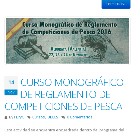
Leer más...
CURSO MONOGRÁFICO
14
DE REGLAMENTO DE
Nov
COMPETICIONES DE PESCA
By
FEPyC
Cursos
,
JUECES
0 Comentarios
Esta actividad se encuentra encuadrada dentro del programa del