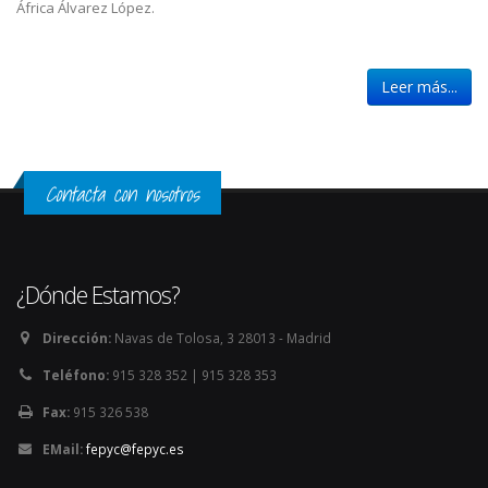
África Álvarez López.
Leer más...
Contacta con nosotros
¿Dónde Estamos?
Dirección:
Navas de Tolosa, 3 28013 - Madrid
Teléfono:
915 328 352 | 915 328 353
Fax:
915 326 538
EMail:
fepyc@fepyc.es