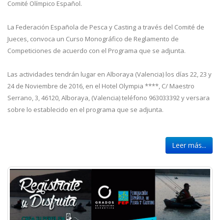
Comité Olímpico Español.
La Federación Española de Pesca y Casting a través del Comité de
Jueces, convoca un Curso Monográfico de Reglamento de
Competiciones de acuerdo con el Programa que se adjunta.
Las actividades tendrán lugar en Alboraya (Valencia) los días 22, 23 y
24 de Noviembre de 2016, en el Hotel Olympia ****, C/ Maestro
Serrano, 3, 46120, Alboraya, (Valencia) teléfono 963033392 y versara
sobre lo establecido en el programa que se adjunta.
Leer más...