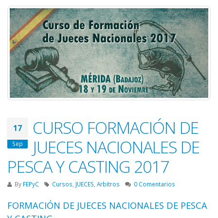
CURSO FORMACIÓN DE
17
JUECES NACIONALES DE
Sep
PESCA Y CASTING 2017
By
FEPyC
Cursos
,
JUECES
,
Arbitros
0 Comentarios
FORMACIÓN DE JUECES NACIONALES DE PESCA