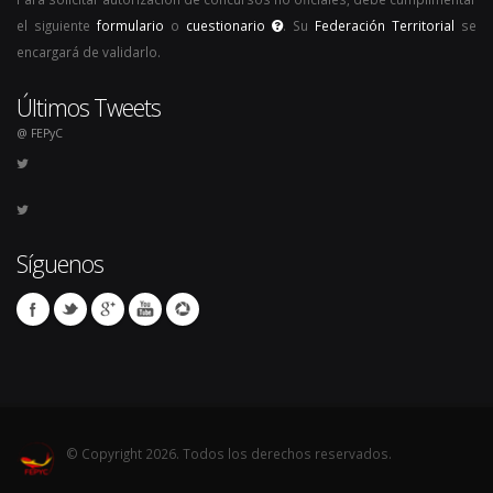
el siguiente
formulario
o
cuestionario
. Su
Federación Territorial
se
encargará de validarlo.
Últimos Tweets
@ FEPyC
Síguenos
© Copyright 2026. Todos los derechos reservados.