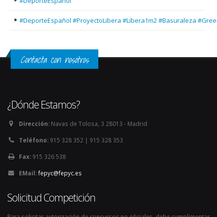
#DeporteEspañol
#DeporteEspañol #ProyectoLibera #Libera1m2 #Basuraleza #Gree
Contacta con nosotros
¿Dónde Estamos?
Dirección:
Navas de Tolosa, 3 28013 - Madrid
Teléfono:
915 328 352 | 915 328 353
Fax:
915 326 538
EMail:
fepyc@fepyc.es
Solicitud Competición
Para solicitar autorización de concursos no oficiales, debe cumplimentar