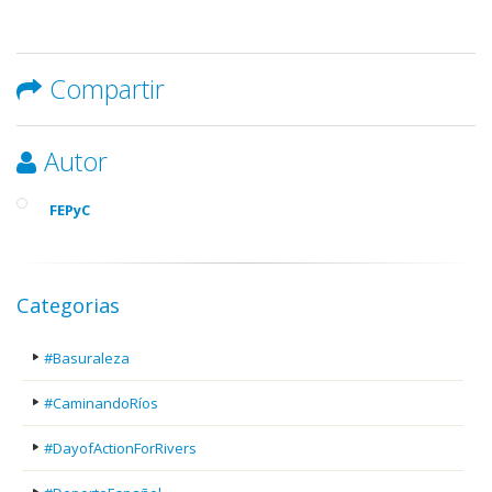
Compartir
Autor
FEPyC
Categorias
#Basuraleza
#CaminandoRíos
#DayofActionForRivers