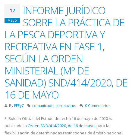
INFORME JURÍDICO
17
SOBRE LA PRÁCTICA DE
Mayo
LA PESCA DEPORTIVA Y
RECREATIVA EN FASE 1,
SEGÚN LA ORDEN
MINISTERIAL (Mº DE
SANIDAD) SND/414/2020, DE
16 DE MAYO
By
FEPyC
comunicado
,
coronavirus
0 Comentarios
El Boletín Oficial del Estado de fecha 16 de mayo de 2020 ha
publicado la
Orden SND/414/2020, de 16 de mayo
, para la
flexibilización de determinadas restricciones de ámbito nacional