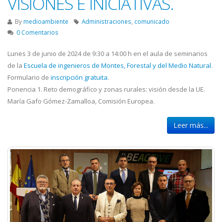
VISIONES E INICIATIVAS.
By
medioambiente
Administraciones
,
comunicado
0 Comentarios
Lunes 3 de junio de 2024 de 9:30 a 14:00 h en el aula de seminarios
de la
Escuela de ingenieros de Montes, Forestal y del Medio Natural
.
Formulario de
inscripción gratuita
.
Ponencia 1. Reto demográfico y zonas rurales: visión desde la UE.
María Gafo Gómez-Zamalloa, Comisión Europea.
Leer más...