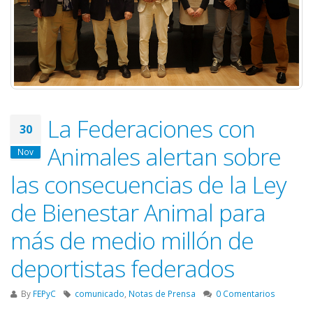
La Federaciones con
30
Animales alertan sobre
Nov
las consecuencias de la Ley
de Bienestar Animal para
más de medio millón de
deportistas federados
By
FEPyC
comunicado
,
Notas de Prensa
0 Comentarios