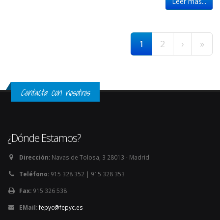
Leer más...
Páginas
1
2
›
»
Contacta con nosotros
¿Dónde Estamos?
Dirección:
Navas de Tolosa, 3 28013 - Madrid
Teléfono:
915 328 352 | 915 328 353
Fax:
915 326 538
EMail:
fepyc@fepyc.es