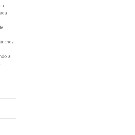
ea.
lada
de
Sánchez
ndo al
.