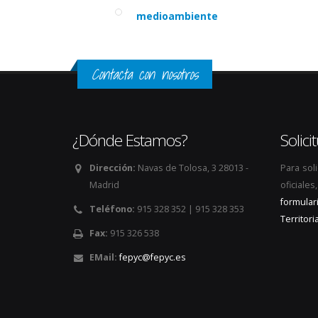
medioambiente
Contacta con nosotros
¿Dónde Estamos?
Solic
Dirección:
Navas de Tolosa, 3 28013 -
Para sol
Madrid
oficiale
formular
Teléfono:
915 328 352 | 915 328 353
Territoria
Fax:
915 326 538
EMail:
fepyc@fepyc.es