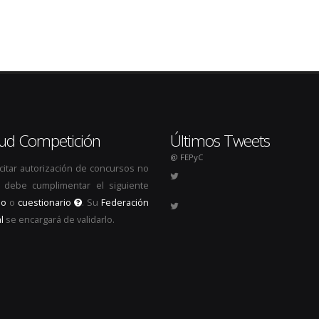
itud Competición
Últimos Tweets
@ FEPyC
icitar autorización de concursos no
s, debe cumplimentar el siguiente
io
o
cuestionario
. Su
Federación
l
se encargará de validarlo.