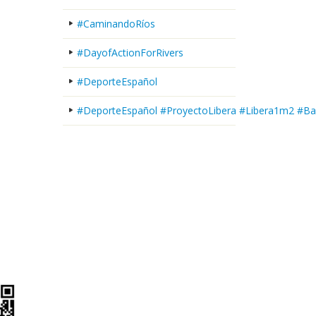
#CaminandoRíos
#DayofActionForRivers
#DeporteEspañol
#DeporteEspañol #ProyectoLibera #Libera1m2 #Ba