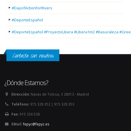
#DayofActionForRivers
#DeporteEspañol
#DeporteEspañol #ProyectoLibera #Libera1m2 #Basuraleza #Gree
Contacta con nosotros
¿Dónde Estamos?
Dirección:
Navas de Tolosa, 3 28013 - Madrid
Teléfono:
915 328 352 | 915 328 353
Fax:
915 326 538
EMail:
fepyc@fepyc.es