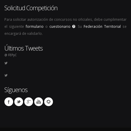
Solicitud Competición
Para solicitar autorización de concursos no oficiales, debe cumplimentar
el siguiente
formulario
o
cuestionario
. Su
Federación Territorial
se
encargará de validarlo.
Últimos Tweets
@ FEPyC
Síguenos