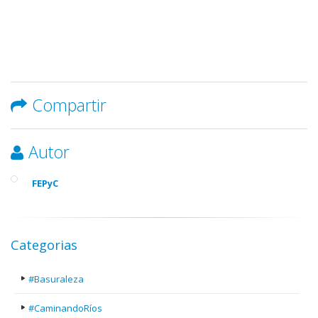
Compartir
Autor
FEPyC
Categorias
#Basuraleza
#CaminandoRíos