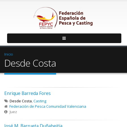
Inicio
Desde Costa
Enrique Barreda Fores
Desde Costa
,
Casting
Federación de Pesca Comunidad Valenciana
Juez
José M. Barrueta Duñabeitia