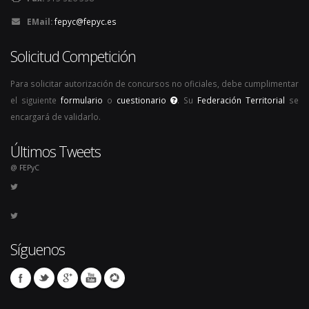
EMail:
fepyc@fepyc.es
Solicitud Competición
Para solicitar autorización de concursos no oficiales, debe cumplimentar
el siguiente
formulario
o
cuestionario
. Su
Federación Territorial
se
encargará de validarlo.
Últimos Tweets
@ FEPyC
Síguenos