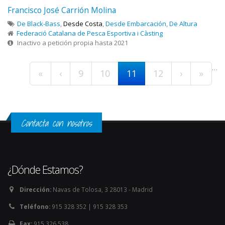
Francisco José Carrión Molina
De Black-Bass
,
Desde Costa
,
Desde Embarcación
,
De Altura
Federació Catalana de Pesca Esportiva i Càsting
Inactivo a petición propia hasta 2021
Páginas
…
«
‹
9
10
11
12
›
»
Contacta con nosotros
¿Dónde Estamos?
Dirección:
Navas de Tolosa, 3 28013 - Madrid
Teléfono:
915 328 352 | 915 328 353
Fax:
915 326 538