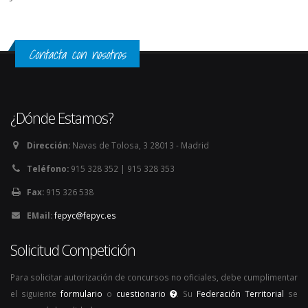
Contacta con nosotros
¿Dónde Estamos?
Dirección:
Navas de Tolosa, 3 28013 - Madrid
Teléfono:
915 328 352 | 915 328 353
Fax:
915 326 538
EMail:
fepyc@fepyc.es
Solicitud Competición
Para solicitar autorización de concursos no oficiales, debe cumplimentar
el siguiente
formulario
o
cuestionario
. Su
Federación Territorial
se