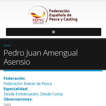
Inicio
Pedro Juan Amengual
Asensio
Federación:
Federación Balear de Pesca
Especialidad:
Desde Embarcación
,
Desde Costa
Observaciones:
Juez