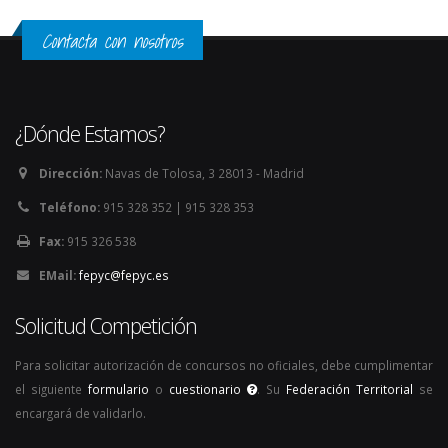
Contacta con nosotros
¿Dónde Estamos?
Dirección:
Navas de Tolosa, 3 28013 - Madrid
Teléfono:
915 328 352 | 915 328 353
Fax:
915 326 538
EMail:
fepyc@fepyc.es
Solicitud Competición
Para solicitar autorización de concursos no oficiales, debe cumplimentar
el siguiente
formulario
o
cuestionario
. Su
Federación Territorial
se
encargará de validarlo.