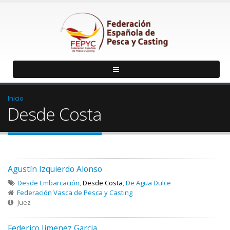
Inicio
Desde Costa
Agustín Izquierdo Alonso
Desde Embarcación
,
Desde Costa
,
De Agua Dulce
Federación Vasca de Pesca y Casting
Juez
Federico Jimenez Garcia