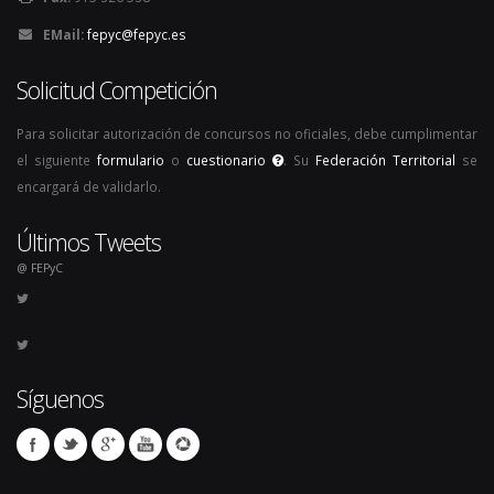
EMail:
fepyc@fepyc.es
Solicitud Competición
Para solicitar autorización de concursos no oficiales, debe cumplimentar
el siguiente
formulario
o
cuestionario
. Su
Federación Territorial
se
encargará de validarlo.
Últimos Tweets
@ FEPyC
Síguenos