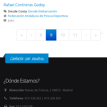
Rafael Contreras Godoy
Desde Costa
,
Desde Embarcación
Federación Andaluza de Pesca Deportiva
Juez
Páginas
…
«
‹
8
9
10
11
›
»
Contacta con nosotros
¿Dónde Estamos?
Dirección:
Navas de Tolosa, 3 28013 - Madrid
Teléfono:
915 328 352 | 915 328 353
Fax:
915 326 538