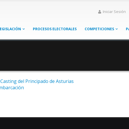
Iniciar Sesión
EGISLACIÓN
PROCESOS ELECTORALES
COMPETICIONES
P
Casting del Principado de Asturias
mbarcación