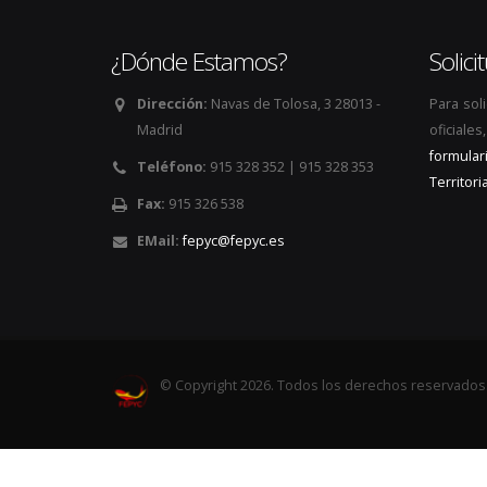
¿Dónde Estamos?
Solic
Dirección:
Navas de Tolosa, 3 28013 -
Para sol
Madrid
oficiale
formular
Teléfono:
915 328 352 | 915 328 353
Territoria
Fax:
915 326 538
EMail:
fepyc@fepyc.es
© Copyright 2026. Todos los derechos reservados