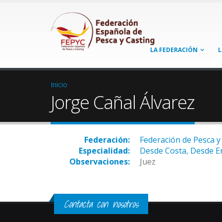
LA FEDERACIÓN
L
Inicio
Jorge Cañal Álvarez
Federación:
Federación de Pesca y 
Especialidad:
Desde Costa
,
Desde E
Observaciones:
Juez
Contacta con nosotros