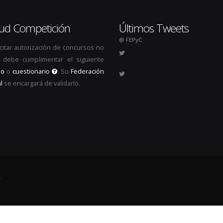
itud Competición
Últimos Tweets
@ FEPyC
icitar autorización de concursos no
s, debe cumplimentar el siguiente
io
o
cuestionario
. Su
Federación
l
se encargará de validarlo.
.